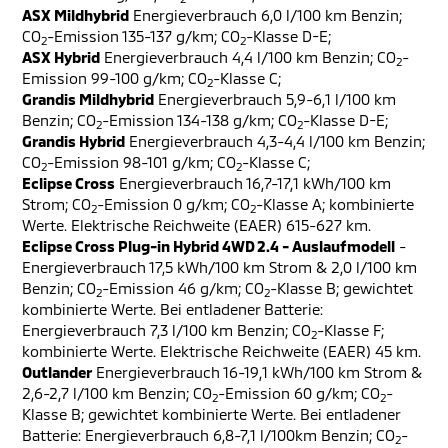
ASX Mildhybrid
Energieverbrauch 6,0 l/100 km Benzin;
CO
-Emission 135-137 g/km; CO
-Klasse D-E;
2
2
ASX Hybrid
Energieverbrauch 4,4 l/100 km Benzin; CO
-
2
Emission 99-100 g/km; CO
-Klasse C;
2
Grandis Mildhybrid
Energieverbrauch 5,9-6,1 l/100 km
Benzin; CO
-Emission 134-138 g/km; CO
-Klasse D-E;
2
2
Grandis Hybrid
Energieverbrauch 4,3-4,4 l/100 km Benzin;
CO
-Emission 98-101 g/km; CO
-Klasse C;
2
2
Eclipse Cross
Energieverbrauch 16,7-17,1 kWh/100 km
Strom; CO
-Emission 0 g/km; CO
-Klasse A; kombinierte
2
2
Werte. Elektrische Reichweite (EAER) 615-627 km.
Eclipse Cross Plug-in Hybrid 4WD 2.4 - Auslaufmodell
-
Energieverbrauch 17,5 kWh/100 km Strom & 2,0 l/100 km
Benzin; CO
-Emission 46 g/km; CO
-Klasse B; gewichtet
2
2
kombinierte Werte. Bei entladener Batterie:
Energieverbrauch 7,3 l/100 km Benzin; CO
-Klasse F;
2
kombinierte Werte. Elektrische Reichweite (EAER) 45 km.
Outlander
Energieverbrauch 16-19,1 kWh/100 km Strom &
2,6-2,7 l/100 km Benzin; CO
-Emission 60 g/km; CO
-
2
2
Klasse B; gewichtet kombinierte Werte. Bei entladener
Batterie: Energieverbrauch 6,8-7,1 l/100km Benzin; CO
-
2