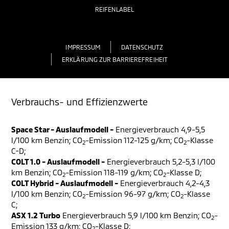
REIFENLABEL
IMPRESSUM
DATENSCHUTZ
ERKLÄRUNG ZUR BARRIEREFREIHEIT
Verbrauchs- und Effizienzwerte
Space Star - Auslaufmodell -
Energieverbrauch 4,9-5,5
l/100 km Benzin; CO
-Emission 112-125 g/km; CO
-Klasse
2
2
C-D;
COLT 1.0 - Auslaufmodell -
Energieverbrauch 5,2-5,3 l/100
km Benzin; CO
-Emission 118-119 g/km; CO
-Klasse D;
2
2
COLT Hybrid - Auslaufmodell -
Energieverbrauch 4,2-4,3
l/100 km Benzin; CO
-Emission 96-97 g/km; CO
-Klasse
2
2
C;
ASX 1.2 Turbo
Energieverbrauch 5,9 l/100 km Benzin; CO
-
2
Emission 133 g/km; CO
-Klasse D;
2