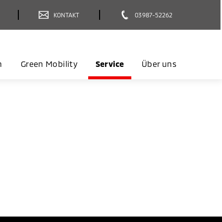
KONTAKT
03987-52262
n
Green Mobility
Service
Über uns