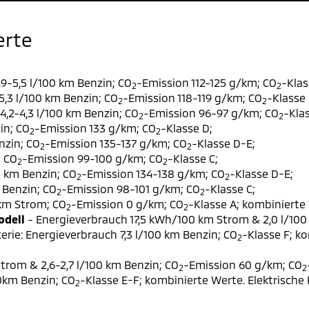
erte
9-5,5 l/100 km Benzin; CO
-Emission 112-125 g/km; CO
-Klas
2
2
,3 l/100 km Benzin; CO
-Emission 118-119 g/km; CO
-Klasse 
2
2
,2-4,3 l/100 km Benzin; CO
-Emission 96-97 g/km; CO
-Klas
2
2
in; CO
-Emission 133 g/km; CO
-Klasse D;
2
2
nzin; CO
-Emission 135-137 g/km; CO
-Klasse D-E;
2
2
; CO
-Emission 99-100 g/km; CO
-Klasse C;
2
2
0 km Benzin; CO
-Emission 134-138 g/km; CO
-Klasse D-E;
2
2
 Benzin; CO
-Emission 98-101 g/km; CO
-Klasse C;
2
2
 km Strom; CO
-Emission 0 g/km; CO
-Klasse A; kombinierte 
2
2
odell
- Energieverbrauch 17,5 kWh/100 km Strom & 2,0 l/100
erie: Energieverbrauch 7,3 l/100 km Benzin; CO
-Klasse F; k
2
trom & 2,6-2,7 l/100 km Benzin; CO
-Emission 60 g/km; CO
2
2
00km Benzin; CO
-Klasse E-F; kombinierte Werte. Elektrische
2