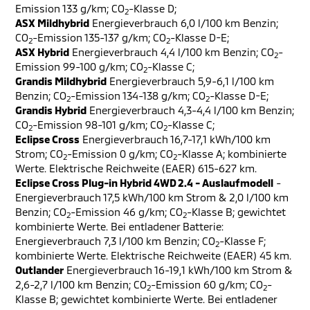
Emission 133 g/km; CO
-Klasse D;
2
ASX Mildhybrid
Energieverbrauch 6,0 l/100 km Benzin;
CO
-Emission 135-137 g/km; CO
-Klasse D-E;
2
2
ASX Hybrid
Energieverbrauch 4,4 l/100 km Benzin; CO
-
2
Emission 99-100 g/km; CO
-Klasse C;
2
Grandis Mildhybrid
Energieverbrauch 5,9-6,1 l/100 km
Benzin; CO
-Emission 134-138 g/km; CO
-Klasse D-E;
2
2
Grandis Hybrid
Energieverbrauch 4,3-4,4 l/100 km Benzin;
CO
-Emission 98-101 g/km; CO
-Klasse C;
2
2
Eclipse Cross
Energieverbrauch 16,7-17,1 kWh/100 km
Strom; CO
-Emission 0 g/km; CO
-Klasse A; kombinierte
2
2
Werte. Elektrische Reichweite (EAER) 615-627 km.
Eclipse Cross Plug-in Hybrid 4WD 2.4 - Auslaufmodell
-
Energieverbrauch 17,5 kWh/100 km Strom & 2,0 l/100 km
Benzin; CO
-Emission 46 g/km; CO
-Klasse B; gewichtet
2
2
kombinierte Werte. Bei entladener Batterie:
Energieverbrauch 7,3 l/100 km Benzin; CO
-Klasse F;
2
kombinierte Werte. Elektrische Reichweite (EAER) 45 km.
Outlander
Energieverbrauch 16-19,1 kWh/100 km Strom &
2,6-2,7 l/100 km Benzin; CO
-Emission 60 g/km; CO
-
2
2
Klasse B; gewichtet kombinierte Werte. Bei entladener