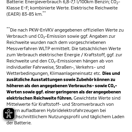
Batterie: Energieverbrauch 6,8-7,1 l/100km Benzin; CO
-
2
Klasse E-F; kombinierte Werte. Elektrische Reichweite
**
(EAER) 83-85 km.
**
Die nach PKW-EnVKV angegebenen offiziellen Werte zu
Verbrauch und CO₂-Emission sowie ggf. Angaben zur
Reichweite wurden nach dem vorgeschriebenen
Messverfahren WLTP ermittelt. Die tatsächlichen Werte
zum Verbrauch elektrischer Energie / Kraftstoff, ggf. zur
Reichweite und den CO₂-Emissionen hängen ab von
individueller Fahrweise, Straßen-, Verkehrs- und
Wetterbedingungen, Klimaanlageneinsatz etc.
Dies und
zusätzliche Ausstattungen sowie Zubehör können zu
höheren als den angegebenen Verbrauchs- sowie CO₂-
Werten sowie ggf. einer geringeren als der angegebenen
elektrischen Reichweite führen.
Gewichtete Werte sind
Mittelwerte für Kraftstoff- und Stromverbrauch von
extern aufladbaren Hybridelektrofahrzeugen bei
durchschnittlichem Nutzungsprofil und täglichem Laden
der Batterie.