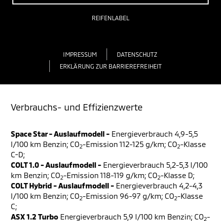
REIFENLABEL
IMPRESSUM
DATENSCHUTZ
ERKLÄRUNG ZUR BARRIEREFREIHEIT
Verbrauchs- und Effizienzwerte
Space Star - Auslaufmodell -
Energieverbrauch 4,9-5,5
l/100 km Benzin; CO
-Emission 112-125 g/km; CO
-Klasse
2
2
C-D;
COLT 1.0 - Auslaufmodell -
Energieverbrauch 5,2-5,3 l/100
km Benzin; CO
-Emission 118-119 g/km; CO
-Klasse D;
2
2
COLT Hybrid - Auslaufmodell -
Energieverbrauch 4,2-4,3
l/100 km Benzin; CO
-Emission 96-97 g/km; CO
-Klasse
2
2
C;
ASX 1.2 Turbo
Energieverbrauch 5,9 l/100 km Benzin; CO
-
2